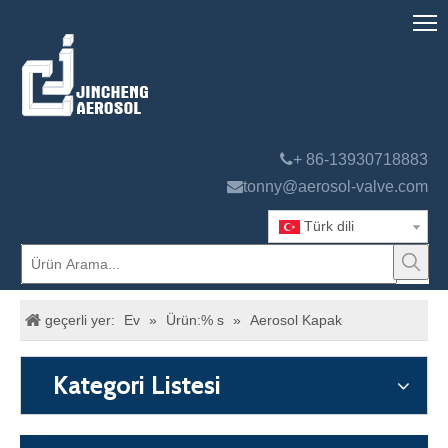

+ 86-13930718883

tonny@aerosol-valve.com
Türk dili
geçerli yer:
Ev
»
Ürün:% s
»
Aerosol Kapak
Kategori Listesi