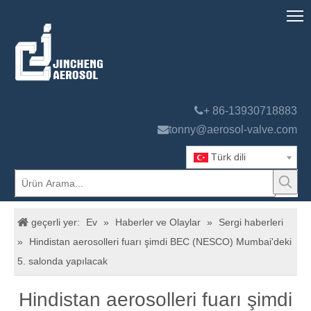

+ 86-13930718883

tonny@aerosol-valve.com
Türk dili
geçerli yer:
Ev
»
Haberler ve Olaylar
»
Sergi haberleri
»
Hindistan aerosolleri fuarı şimdi BEC (NESCO) Mumbai'deki
5. salonda yapılacak
Hindistan aerosolleri fuarı şimdi