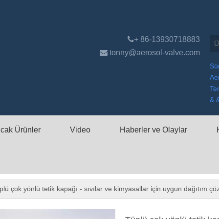

+ 86-13930718883

tonny@aerosol-valve.com
Sür
Aer
Te
& 
ıcak Ürünler
Video
Haberler ve Olaylar
plü çok yönlü tetik kapağı - sıvılar ve kimyasallar için uygun dağıtım çöze