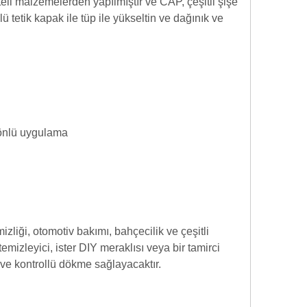
eli malzemelerden yapılmıştır ve CAP, çeşitli şişe
 tetik kapak ile tüp ile yükseltin ve dağınık ve
 yönlü uygulama
izliği, otomotiv bakımı, bahçecilik ve çeşitli
emizleyici, ister DIY meraklısı veya bir tamirci
u ve kontrollü dökme sağlayacaktır.