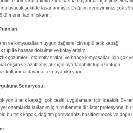
abilir. Günlük kullanımın zorluklarına dayanmak için yüksek kalit
ına uyacak şekilde tasarlanmıştır. Dağıtım deneyiminizi çok yönlü
ökülmenin tadını çıkarın.
Puanları:
arın ve kimyasalların uygun dağıtımı için tüplü tetik kapağı
k tüp ile hassas dökülme ve kolay erişim
zlik çözümleri, otomotiv sıvıları ve bahçe kimyasalları için çok
al erişim ve azaltılmış atık için ayarlanabilir tüp uzunluğu
ük kullanıma dayanacak dayanıklı yapı
ygulama Senaryosu:
k yönlü tetik kapağı, çok çeşitli uygulamalar için idealdir. Ev tem
yel ortamlarda kullanım için mükemmeldir. İster profesyonel bir t
plü bu tetik kapak, dağıtım görevlerinizi basitleştirecek ve doğr
er: