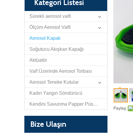
Kategori Listesi
Sürekli aerosol valfi
Ölçüm Aerosol Valfi
Aerosol Kapak
Soğutucu Akışkan Kapağı
Aktüatör
Valf Üzerinde Aerosol Torbası
Aerosol Teneke Kutular
Kadın Yangın Söndürücü
Kendini Savunma Papper Püskürtme Vanası ve Aktüatörü
Paylaş:
Bize Ulaşın