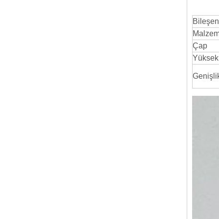
Bileşen
Malze
Çap
Yüksekl
Genişli