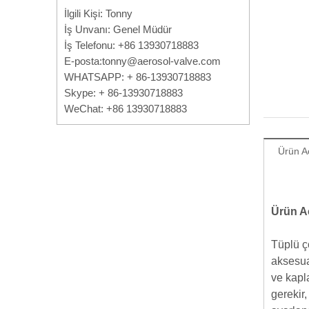
İlgili Kişi: Tonny
İş Unvanı: Genel Müdür
İş Telefonu: +86 13930718883
E-posta:
tonny@aerosol-valve.com
WHATSAPP: + 86-13930718883
Skype: + 86-13930718883
WeChat: +86 13930718883
Ürün A
Ürün A
Tüplü ço
aksesua
ve kapl
gerekir