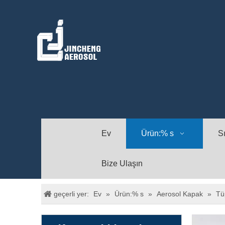
Ev
Ürün:% s
S
Bize Ulaşın
geçerli yer:
Ev
»
Ürün:% s
»
Aerosol Kapak
»
Tü