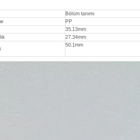
Bölüm tanımı
me
PP
35.13mm
ik
27.34mm
50.1mm
k