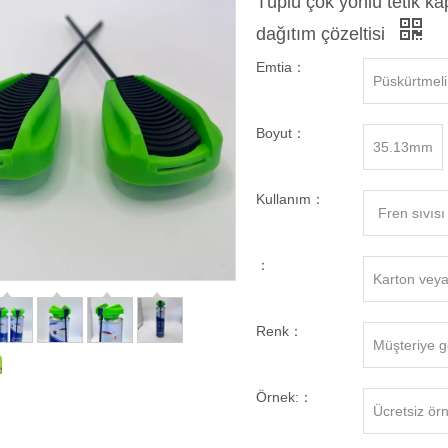
Tüplü çok yönlü tetik ka
dağıtım çözeltisi
Emtia：
Püskürtmeli
Boyut：
35.13mm
Kullanım：
Fren sıvısı
：
Karton veya
Renk：
Müşteriye g
Örnek:：
Ücretsiz ör