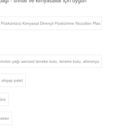
pağı - sıvılar ve kimyasallar için uygun
 Püskürtücü Kimyasal Dirençli Püskürtme Nozulları Plas
tik Püskürtücü
 motor yağı aerosol teneke kutu, teneke kutu, alüminyu
m kutu
 ahşap palet
öre
nekler