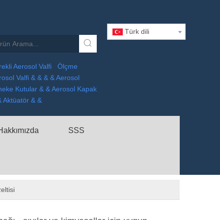
Türk dili
ekli Aerosol Valfi
Ölçme
osol Valfi & & & & Aerosol
neke Kutular & & Aerosol Kapak
& Aktüatör & &
Hakkımızda
SSS
ltisi