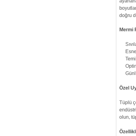
ayarlan
boyutlar
doğru d
Mermi 
Sıvıl
Esne
Temi
Optim
Günl
Özel U
Tüplü ço
endüstri
olun, tü
Özellikl