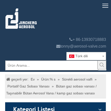

+ 86-13930718883

tonny@aerosol-valve.com
Türk dili
geçerli yer:
Ev
»
Ürün:% s
»
Sürekli aerosol valfi
»
Portatif Gaz Sobası Vanası
»
Bütan gaz sobası vanası /
Taşınabilir Bütan Aerosol Vana / kamp gaz sobası vanası
Kategori Listesi